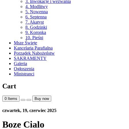
3. Inwokacje i wezwania
4. Modlitwy
5. Nowenna
6. Septenna
7. Akatyst
8. Godzinki
9. Koronka
10. Pieśni
Msze Święte
Kancelaria Parafialna
Porządek Nabożeństw
SAKRAMENTY
Galeria
Ogłoszenia
Ministranci
Cart
0
Items
Buy now
czwartek, 19, czerwiec 2025
Boze Cialo